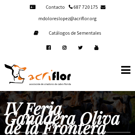
Contacto
687 720 175
mdoloreslopez@acriflor.org
Catálogos de Sementales
IV Feria
Ganadera Oliva
de la Frontera