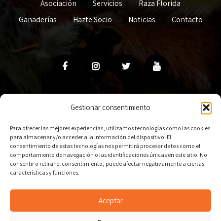
Asociación
Servicios
Raza Florida
Ganaderías
Hazte Socio
Noticias
Contacto
Gestionar consentimiento
Política de cookies
Política de Privacidad
Aviso Legal
Para ofrecer las mejores experiencias, utilizamos tecnologías como las cookies
para almacenar y/o acceder a la información del dispositivo. El
consentimiento de estas tecnologías nos permitirá procesar datos como el
comportamiento de navegación o las identificaciones únicas en este sitio. No
consentir o retirar el consentimiento, puede afectar negativamente a ciertas
características y funciones.
© Copyright 2023
Acriflor
. All Rights Reserved. by
La
Aceptar
Leonera Comunicación