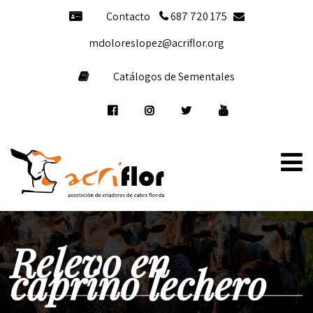
Contacto
687 720 175
mdoloreslopez@acriflor.org
Catálogos de Sementales
Relevo en
caprino lechero