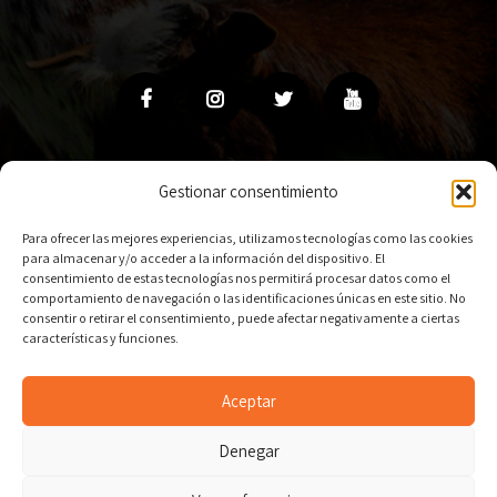
Gestionar consentimiento
Política de cookies
Política de Privacidad
Aviso Legal
Para ofrecer las mejores experiencias, utilizamos tecnologías como las cookies
para almacenar y/o acceder a la información del dispositivo. El
consentimiento de estas tecnologías nos permitirá procesar datos como el
comportamiento de navegación o las identificaciones únicas en este sitio. No
consentir o retirar el consentimiento, puede afectar negativamente a ciertas
características y funciones.
© Copyright 2023
Acriflor
. All Rights Reserved. by
La
Aceptar
Leonera Comunicación
Denegar