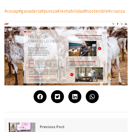
#covap
#ganaderia
#pureza
#rentabilidad
#sostenible
#crianza
Previous Post